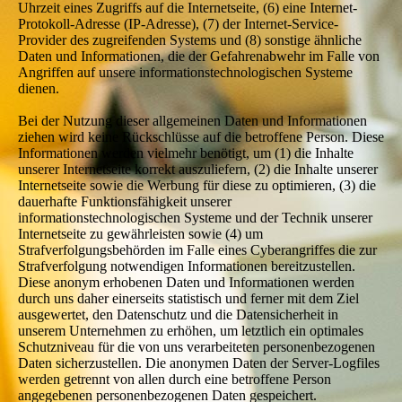
Uhrzeit eines Zugriffs auf die Internetseite, (6) eine Internet-
Protokoll-Adresse (IP-Adresse), (7) der Internet-Service-
Provider des zugreifenden Systems und (8) sonstige ähnliche
Daten und Informationen, die der Gefahrenabwehr im Falle von
Angriffen auf unsere informationstechnologischen Systeme
dienen.
Bei der Nutzung dieser allgemeinen Daten und Informationen
ziehen wird keine Rückschlüsse auf die betroffene Person. Diese
Informationen werden vielmehr benötigt, um (1) die Inhalte
unserer Internetseite korrekt auszuliefern, (2) die Inhalte unserer
Internetseite sowie die Werbung für diese zu optimieren, (3) die
dauerhafte Funktionsfähigkeit unserer
informationstechnologischen Systeme und der Technik unserer
Internetseite zu gewährleisten sowie (4) um
Strafverfolgungsbehörden im Falle eines Cyberangriffes die zur
Strafverfolgung notwendigen Informationen bereitzustellen.
Diese anonym erhobenen Daten und Informationen werden
durch uns daher einerseits statistisch und ferner mit dem Ziel
ausgewertet, den Datenschutz und die Datensicherheit in
unserem Unternehmen zu erhöhen, um letztlich ein optimales
Schutzniveau für die von uns verarbeiteten personenbezogenen
Daten sicherzustellen. Die anonymen Daten der Server-Logfiles
werden getrennt von allen durch eine betroffene Person
angegebenen personenbezogenen Daten gespeichert.