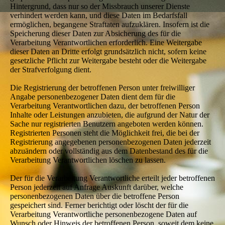
Hintergrund, dass nur so der Missbrauch unserer Dienste
verhindert werden kann, und diese Daten im Bedarfsfall
ermöglichen, begangene Straftaten aufzuklären. Insofern ist die
Speicherung dieser Daten zur Absicherung des für die
Verarbeitung Verantwortlichen erforderlich. Eine Weitergabe
dieser Daten an Dritte erfolgt grundsätzlich nicht, sofern keine
gesetzliche Pflicht zur Weitergabe besteht oder die Weitergabe
der Strafverfolgung dient.
Die Registrierung der betroffenen Person unter freiwilliger
Angabe personenbezogener Daten dient dem für die
Verarbeitung Verantwortlichen dazu, der betroffenen Person
Inhalte oder Leistungen anzubieten, die aufgrund der Natur der
Sache nur registrierten Benutzern angeboten werden können.
Registrierten Personen steht die Möglichkeit frei, die bei der
Registrierung angegebenen personenbezogenen Daten jederzeit
abzuändern oder vollständig aus dem Datenbestand des für die
Verarbeitung Verantwortlichen löschen zu lassen.
Der für die Verarbeitung Verantwortliche erteilt jeder betroffenen
Person jederzeit auf Anfrage Auskunft darüber, welche
personenbezogenen Daten über die betroffene Person
gespeichert sind. Ferner berichtigt oder löscht der für die
Verarbeitung Verantwortliche personenbezogene Daten auf
Wunsch oder Hinweis der betroffenen Person, soweit dem keine