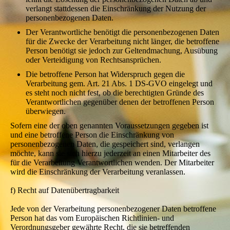
verlangt stattdessen die Einschränkung der Nutzung der
personenbezogenen Daten.
Der Verantwortliche benötigt die personenbezogenen Daten
für die Zwecke der Verarbeitung nicht länger, die betroffene
Person benötigt sie jedoch zur Geltendmachung, Ausübung
oder Verteidigung von Rechtsansprüchen.
Die betroffene Person hat Widerspruch gegen die
Verarbeitung gem. Art. 21 Abs. 1 DS-GVO eingelegt und
es steht noch nicht fest, ob die berechtigten Gründe des
Verantwortlichen gegenüber denen der betroffenen Person
überwiegen.
Sofern eine der oben genannten Voraussetzungen gegeben ist
und eine betroffene Person die Einschränkung von
personenbezogenen Daten, die gespeichert sind, verlangen
möchte, kann sie sich hierzu jederzeit an einen Mitarbeiter des
für die Verarbeitung Verantwortlichen wenden. Der Mitarbeiter
wird die Einschränkung der Verarbeitung veranlassen.
f) Recht auf Datenübertragbarkeit
Jede von der Verarbeitung personenbezogener Daten betroffene
Person hat das vom Europäischen Richtlinien- und
Verordnungsgeber gewährte Recht, die sie betreffenden