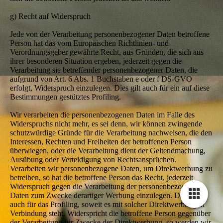
g) Recht auf Widerspruch
Jede von der Verarbeitung personenbezogener Daten betroffene
Person hat das vom Europäischen Richtlinien- und
Verordnungsgeber gewährte Recht, aus Gründen, die sich aus
ihrer besonderen Situation ergeben, jederzeit gegen die
Verarbeitung sie betreffender personenbezogener Daten, die
aufgrund von Art. 6 Abs. 1 Buchstaben e oder f DS-GVO
erfolgt, Widerspruch einzulegen. Dies gilt auch für ein auf diese
Bestimmungen gestütztes Profiling.
Wir verarbeiten die personenbezogenen Daten im Falle des
Widerspruchs nicht mehr, es sei denn, wir können zwingende
schutzwürdige Gründe für die Verarbeitung nachweisen, die den
Interessen, Rechten und Freiheiten der betroffenen Person
überwiegen, oder die Verarbeitung dient der Geltendmachung,
Ausübung oder Verteidigung von Rechtsansprüchen.
Verarbeiten wir personenbezogene Daten, um Direktwerbung zu
betreiben, so hat die betroffene Person das Recht, jederzeit
Widerspruch gegen die Verarbeitung der personenbezogenen
Daten zum Zwecke derartiger Werbung einzulegen. Dies gilt
auch für das Profiling, soweit es mit solcher Direktwerbung in
Verbindung steht. Widerspricht die betroffene Person gegenüber
der Verarbeitung für Zwecke der Direktwerbung, so werden wir