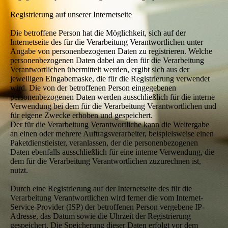
Registrierung auf unserer Internetseite
Die betroffene Person hat die Möglichkeit, sich auf der
Internetseite des für die Verarbeitung Verantwortlichen unter
Angabe von personenbezogenen Daten zu registrieren. Welche
personenbezogenen Daten dabei an den für die Verarbeitung
Verantwortlichen übermittelt werden, ergibt sich aus der
jeweiligen Eingabemaske, die für die Registrierung verwendet
wird. Die von der betroffenen Person eingegebenen
personenbezogenen Daten werden ausschließlich für die interne
Verwendung bei dem für die Verarbeitung Verantwortlichen und
für eigene Zwecke erhoben und gespeichert.
Der für die Verarbeitung Verantwortliche kann die Weitergabe
an einen oder mehrere Auftragsverarbeiter, beispielsweise einen
Paketdienstleister, veranlassen, der die personenbezogenen
Daten ebenfalls ausschließlich für eine interne Verwendung, die
dem für die Verarbeitung Verantwortlichen zuzurechnen ist,
nutzt.
Durch eine Registrierung auf der Internetseite des für die
Verarbeitung Verantwortlichen wird ferner die vom Internet-
Service-Provider (ISP) der betroffenen Person vergebene IP-
Adresse, das Datum sowie die Uhrzeit der Registrierung
gespeichert. Die Speicherung dieser Daten erfolgt vor dem