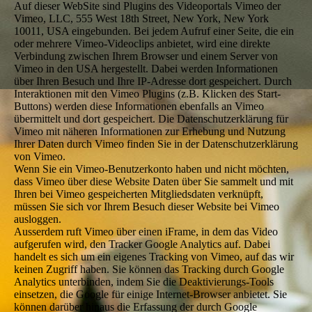
Auf dieser WebSite sind Plugins des Videoportals Vimeo der
Vimeo, LLC, 555 West 18th Street, New York, New York
10011, USA eingebunden. Bei jedem Aufruf einer Seite, die ein
oder mehrere Vimeo-Videoclips anbietet, wird eine direkte
Verbindung zwischen Ihrem Browser und einem Server von
Vimeo in den USA hergestellt. Dabei werden Informationen
über Ihren Besuch und Ihre IP-Adresse dort gespeichert. Durch
Interaktionen mit den Vimeo Plugins (z.B. Klicken des Start-
Buttons) werden diese Informationen ebenfalls an Vimeo
übermittelt und dort gespeichert. Die Datenschutzerklärung für
Vimeo mit näheren Informationen zur Erhebung und Nutzung
Ihrer Daten durch Vimeo finden Sie in der Datenschutzerklärung
von Vimeo.
Wenn Sie ein Vimeo-Benutzerkonto haben und nicht möchten,
dass Vimeo über diese Website Daten über Sie sammelt und mit
Ihren bei Vimeo gespeicherten Mitgliedsdaten verknüpft,
müssen Sie sich vor Ihrem Besuch dieser Website bei Vimeo
ausloggen.
Ausserdem ruft Vimeo über einen iFrame, in dem das Video
aufgerufen wird, den Tracker Google Analytics auf. Dabei
handelt es sich um ein eigenes Tracking von Vimeo, auf das wir
keinen Zugriff haben. Sie können das Tracking durch Google
Analytics unterbinden, indem Sie die Deaktivierungs-Tools
einsetzen, die Google für einige Internet-Browser anbietet. Sie
können darüber hinaus die Erfassung der durch Google