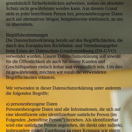
grundsätzlich Sicherheitslücken aufweisen, sodass ein absoluter
Schutz nicht gewährleistet werden kann. Aus diesem Grund
steht es jeder betroffenen Person frei, personenbezogene Daten
auch auf alternativen Wegen, beispielsweise telefonisch, an uns
zu übermitteln.
Begriffsbestimmungen
Die Datenschutzerklärung beruht auf den Begrifflichkeiten, die
durch den Europäischen Richtlinien- und Verordnungsgeber
beim Erlass der Datenschutz-Grundverordnung (DS-GVO)
verwendet wurden. Unsere Datenschutzerklärung soll sowohl
für die Öffentlichkeit als auch für unsere Kunden und
Geschäftspartner einfach lesbar und verständlich sein. Um dies
zu gewährleisten, möchten wir vorab die verwendeten
Begrifflichkeiten erläutern.
Wir verwenden in dieser Datenschutzerklärung unter anderem
die folgenden Begriffe:
a) personenbezogene Daten
Personenbezogene Daten sind alle Informationen, die sich auf
eine identifizierte oder identifizierbare natürliche Person (im
Folgenden „betroffene Person”) beziehen. Als identifizierbar
wird eine natürliche Person angesehen, die direkt oder indirekt,
insbesondere mittels Zuordnung zu einer Kennung wie einem