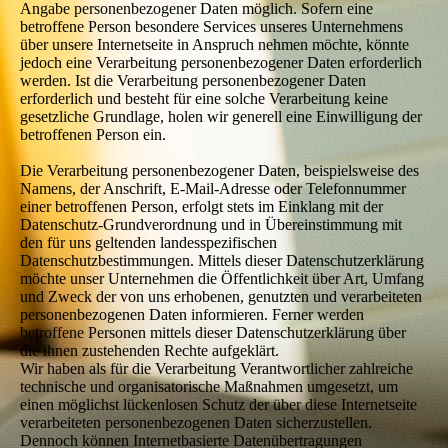
Angabe personenbezogener Daten möglich. Sofern eine
betroffene Person besondere Services unseres Unternehmens
über unsere Internetseite in Anspruch nehmen möchte, könnte
jedoch eine Verarbeitung personenbezogener Daten erforderlich
werden. Ist die Verarbeitung personenbezogener Daten
erforderlich und besteht für eine solche Verarbeitung keine
gesetzliche Grundlage, holen wir generell eine Einwilligung der
betroffenen Person ein.
Die Verarbeitung personenbezogener Daten, beispielsweise des
Namens, der Anschrift, E-Mail-Adresse oder Telefonnummer
einer betroffenen Person, erfolgt stets im Einklang mit der
Datenschutz-Grundverordnung und in Übereinstimmung mit
den für uns geltenden landesspezifischen
Datenschutzbestimmungen. Mittels dieser Datenschutzerklärung
möchte unser Unternehmen die Öffentlichkeit über Art, Umfang
und Zweck der von uns erhobenen, genutzten und verarbeiteten
personenbezogenen Daten informieren. Ferner werden
betroffene Personen mittels dieser Datenschutzerklärung über
die ihnen zustehenden Rechte aufgeklärt.
Wir haben als für die Verarbeitung Verantwortlicher zahlreiche
technische und organisatorische Maßnahmen umgesetzt, um
einen möglichst lückenlosen Schutz der über diese Internetseite
verarbeiteten personenbezogenen Daten sicherzustellen.
Dennoch können Internetbasierte Datenübertragungen