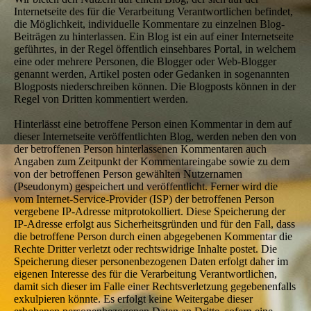
Internetseite des für die Verarbeitung Verantwortlichen befindet,
die Möglichkeit, individuelle Kommentare zu einzelnen Blog-
Beiträgen zu hinterlassen. Ein Blog ist ein auf einer Internetseite
geführtes, in der Regel öffentlich einsehbares Portal, in welchem
eine oder mehrere Personen, die Blogger oder Web-Blogger
genannt werden, Artikel posten oder Gedanken in sogenannten
Blogposts niederschreiben können. Die Blogposts können in der
Regel von Dritten kommentiert werden.
Hinterlässt eine betroffene Person einen Kommentar in dem auf
dieser Internetseite veröffentlichten Blog, werden neben den von
der betroffenen Person hinterlassenen Kommentaren auch
Angaben zum Zeitpunkt der Kommentareingabe sowie zu dem
von der betroffenen Person gewählten Nutzernamen
(Pseudonym) gespeichert und veröffentlicht. Ferner wird die
vom Internet-Service-Provider (ISP) der betroffenen Person
vergebene IP-Adresse mitprotokolliert. Diese Speicherung der
IP-Adresse erfolgt aus Sicherheitsgründen und für den Fall, dass
die betroffene Person durch einen abgegebenen Kommentar die
Rechte Dritter verletzt oder rechtswidrige Inhalte postet. Die
Speicherung dieser personenbezogenen Daten erfolgt daher im
eigenen Interesse des für die Verarbeitung Verantwortlichen,
damit sich dieser im Falle einer Rechtsverletzung gegebenenfalls
exkulpieren könnte. Es erfolgt keine Weitergabe dieser