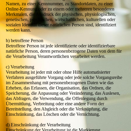
Namen, zu einer Kennnummer, zu Standortdaten, zu einer
Online-Kennung oder zu einem oder mehreren besonderen
Merkmalen, die Ausdruck der physischen, physiologischen,
genetischen, psychischen, wirtschaftlichen, kulturellen oder
sozialen Identität dieser natürlichen Person sind, identifiziert
werden kann.
b) betroffene Person
Betroffene Person ist jede identifizierte oder identifizierbare
natürliche Person, deren personenbezogene Daten von dem für
die Verarbeitung Verantwortlichen verarbeitet werden.
c) Verarbeitung
Verarbeitung ist jeder mit oder ohne Hilfe automatisierter
Verfahren ausgeführte Vorgang oder jede solche Vorgangsreihe
im Zusammenhang mit personenbezogenen Daten wie das
Erheben, das Erfassen, die Organisation, das Ordnen, die
Speicherung, die Anpassung oder Veränderung, das Auslesen,
das Abfragen, die Verwendung, die Offenlegung durch
Übermittlung, Verbreitung oder eine andere Form der
Bereitstellung, den Abgleich oder die Verknüpfung, die
Einschränkung, das Löschen oder die Vernichtung.
d) Einschränkung der Verarbeitung
Einschränkung der Verarbeitung ist die Markierung