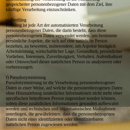
gespeicherter personenbezogener Daten mit dem Ziel, ihre
künftige Verarbeitung einzuschränken.
e) Profiling
Profiling ist jede Art der automatisierten Verarbeitung
personenbezogener Daten, die darin besteht, dass diese
personenbezogenen Daten verwendet werden, um bestimmte
persönliche Aspekte, die sich auf eine natürliche Person
beziehen, zu bewerten, insbesondere, um Aspekte bezüglich
Arbeitsleistung, wirtschaftlicher Lage, Gesundheit, persönlicher
Vorlieben, Interessen, Zuverlässigkeit, Verhalten, Aufenthaltsort
oder Ortswechsel dieser natürlichen Person zu analysieren oder
vorherzusagen.
f) Pseudonymisierung
Pseudonymisierung ist die Verarbeitung personenbezogener
Daten in einer Weise, auf welche die personenbezogenen Daten
ohne Hinzuziehung zusätzlicher Informationen nicht mehr einer
spezifischen betroffenen Person zugeordnet werden können,
sofern diese zusätzlichen Informationen gesondert aufbewahrt
werden und technischen und organisatorischen Maßnahmen
unterliegen, die gewährleisten, dass die personenbezogenen
Daten nicht einer identifizierten oder identifizierbaren
natürlichen Person zugewiesen werden.