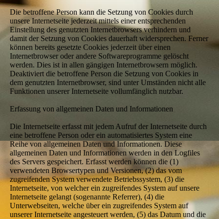
Die betroffene Person kann die Setzung von Cookies durch
unsere Internetseite jederzeit mittels einer entsprechenden
Einstellung des genutzten Internetbrowsers verhindern und
damit der Setzung von Cookies dauerhaft widersprechen. Ferner
können bereits gesetzte Cookies jederzeit über einen
Internetbrowser oder andere Softwareprogramme gelöscht
werden. Dies ist in allen gängigen Internetbrowsern möglich.
Deaktiviert die betroffene Person die Setzung von Cookies in
dem genutzten Internetbrowser, sind unter Umständen nicht alle
Funktionen unserer Internetseite vollumfänglich nutzbar.
Erfassung von allgemeinen Daten und Informationen
Die Internetseite erfasst mit jedem Aufruf der Internetseite durch
eine betroffene Person oder ein automatisiertes System eine
Reihe von allgemeinen Daten und Informationen. Diese
allgemeinen Daten und Informationen werden in den Logfiles
des Servers gespeichert. Erfasst werden können die (1)
verwendeten Browsertypen und Versionen, (2) das vom
zugreifenden System verwendete Betriebssystem, (3) die
Internetseite, von welcher ein zugreifendes System auf unsere
Internetseite gelangt (sogenannte Referrer), (4) die
Unterwebseiten, welche über ein zugreifendes System auf
unserer Internetseite angesteuert werden, (5) das Datum und die