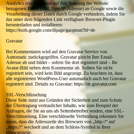
Analytics erzeugten und auf ihre Nutzung der Website
bezogenen Daten (inkl. Ihrer IP-Adresse) an Google sowie die
Verarbeitung dieser Daten durch Google verhindern, indem Sie
das unter dem folgenden Link verfügbare Browser-Plugin
herunterladen und installieren:
https://tools.google.com/dlpage/gaoptout?hl=de
Gravatar
Bei Kommentaren wird auf den Gravatar Service von
Auttomatic zurückgegriffen. Gravatar gleicht Ihre Email-
Adresse ab und bildet – sofern Sie dort registriert sind – Ihr
Avatar-Bild neben dem Kommentar ab. Sollten Sie nicht
registriert sein, wird kein Bild angezeigt. Zu beachten ist, dass
alle registrierten WordPress-User automatisch auch bei Gravatar
registriert sind. Details zu Gravatar: https://de.gravatar.com
SSL-Verschlüsselung
Diese Seite nutzt aus Gründen der Sicherheit und zum Schutz
der Übertragung vertraulicher Inhalte, wie zum Beispiel der
Anfragen, die Sie an uns als Seitenbetreiber senden, eine SSL-
Verschlüsselung. Eine verschlüsselte Verbindung erkennen Sie
daran, dass die Adresszeile des Browsers von „http://“ auf
„https://“ wechselt und an dem Schloss-Symbol in Ihrer
Browserzeile.