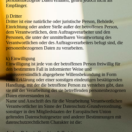
personenbezogene Daten erhalten, gelten jedoch nicht als
Empfänger.
j) Dritter
Dritter ist eine natürliche oder juristische Person, Behörde,
Einrichtung oder andere Stelle außer der betroffenen Person,
dem Verantwortlichen, dem Auftragsverarbeiter und den
Personen, die unter der unmittelbaren Verantwortung des
Verantwortlichen oder des Auftragsverarbeiters befugt sind, die
personenbezogenen Daten zu verarbeiten.
k) Einwilligung
Einwilligung ist jede von der betroffenen Person freiwillig für
den bestimmten Fall in informierter Weise und
unmissverständlich abgegebene Willensbekundung in Form
einer Erklärung oder einer sonstigen eindeutigen bestätigenden
Handlung, mit der die betroffene Person zu verstehen gibt, dass
sie mit der Verarbeitung der sie betreffenden personenbezogenen
Daten einverstanden ist.
Name und Anschrift des für die Verarbeitung Verantwortlichen
Verantwortlicher im Sinne der Datenschutz-Grundverordnung,
sonstiger in den Mitgliedstaaten der Europäischen Union
geltenden Datenschutzgesetze und anderer Bestimmungen mit
datenschutzrechtlichem Charakter ist die: