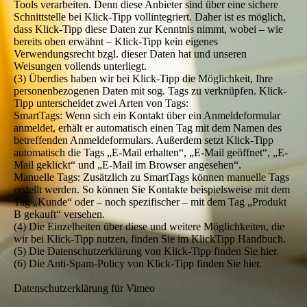
Tools verarbeiten. Denn diese Anbieter sind über eine sichere
Schnittstelle bei Klick-Tipp vollintegriert. Daher ist es möglich,
dass Klick-Tipp diese Daten zur Kenntnis nimmt, wobei – wie
bereits oben erwähnt – Klick-Tipp kein eigenes
Verwendungsrecht bzgl. dieser Daten hat und unseren
Weisungen vollends unterliegt.
(3) Überdies haben wir bei Klick-Tipp die Möglichkeit, Ihre
personenbezogenen Daten mit sog. Tags zu verknüpfen. Klick-
Tipp unterscheidet zwei Arten von Tags:
SmartTags: Wenn sich ein Kontakt über ein Anmeldeformular
anmeldet, erhält er automatisch einen Tag mit dem Namen des
betreffenden Anmeldeformulars. Außerdem setzt Klick-Tipp
automatisch die Tags „E-Mail erhalten“, „E-Mail geöffnet“, „E-
Mail geklickt“ und „E-Mail im Browser angesehen“.
Manuelle Tags: Zusätzlich zu SmartTags können manuelle Tags
erstellt werden. So können Sie Kontakte beispielsweise mit dem
Tag „Kunde“ oder – noch spezifischer – mit dem Tag „Produkt
B gekauft“ versehen.
(4) Die Einzelheiten über diese und weitere Möglichkeiten, die
wir bei Klick-Tipp nutzen, finden Sie im KlickTipp Handbuch.
(5) Die Datenschutzerklärung von Klick-Tipp finden Sie hier.
(6) Die Anti-Spam-Policy von Klick-Tipp finden Sie hier.
Datenschutzerklärung für Vimeo