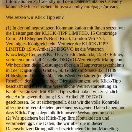
Informationen zu Calendly und dem Datenschutz bei Calendly
können Sie hier einsehen: https://calendly.com/pages/privacy .
Wie setzen wir Klick-Tipp ein?
(1) In der onlinegestützten Kommunikation mit Ihnen setzen wir
die Leistungen der KLICK-TIPP LIMITED, 15 Cambridge
Court, 210 Shepherd’s Bush Road, London W6 7NJ,
Vereinigtes Königreich ein. Vertreter der KLICK-TIPP
LIMITED i.S.v. Artikel 27 DSGVO ist die Waterton
Knowledge Center WKC UG, Friedrichstr. 53a, 15537 Erkner,
vertreten durch Ulf Castelle, DSGVO-Vertreter@klicktipp.com.
Wir beziehen diese Leistungen über ein Hauptvertragsverhältnis
mit der Digistore24 GmbH, St.-Godehard-Straße 32, 31139
Hildesheim. Digistore24 ist ein Wiederverkäufer (englisch
Reseller), der Produkte oder Dienstleistungen, wie Klick-Tipp
beschafft und diese ohne wesentliche Weiterverarbeitung an
Käufer veräußert. Mit Klick-Tipp selbst haben wir zusätzlich
eine Auftragsverarbeitung i.S.v. Artikel 28 DSGVO
geschlossen. So ist sichergestellt, dass wir die volle Kontrolle
über die dort verarbeiteten personenbezogenen Daten haben und
dass Klick-Tipp spiegelbildlich unsere Weisungen umsetzt.
(2) Wir speichern bei Klick-Tipp Ihre Kontaktdaten und
verarbeiten ggf. die Daten, die wir über die in dieser
Datenschutzerklärung näher bezeichneten Online-Marketing-