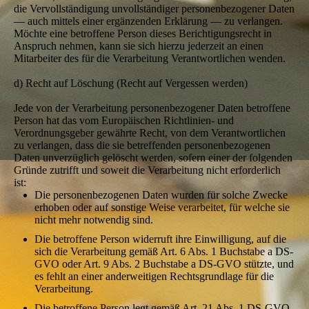
die Vervollständigung unvollständiger personenbezogener Daten
— auch mittels einer ergänzenden Erklärung — zu verlangen.
Möchte eine betroffene Person dieses Berichtigungsrecht in
Anspruch nehmen, kann sie sich hierzu jederzeit an einen
Mitarbeiter des für die Verarbeitung Verantwortlichen wenden.
d) Recht auf Löschung (Recht auf Vergessen werden)
Jede von der Verarbeitung personenbezogener Daten betroffene
Person hat das vom Europäischen Richtlinien- und
Verordnungsgeber gewährte Recht, von dem Verantwortlichen
zu verlangen, dass die sie betreffenden personenbezogenen
Daten unverzüglich gelöscht werden, sofern einer der folgenden
Gründe zutrifft und soweit die Verarbeitung nicht erforderlich
ist:
Die personenbezogenen Daten wurden für solche Zwecke
erhoben oder auf sonstige Weise verarbeitet, für welche sie
nicht mehr notwendig sind.
Die betroffene Person widerruft ihre Einwilligung, auf die
sich die Verarbeitung gemäß Art. 6 Abs. 1 Buchstabe a DS-
GVO oder Art. 9 Abs. 2 Buchstabe a DS-GVO stützte, und
es fehlt an einer anderweitigen Rechtsgrundlage für die
Verarbeitung.
Die betroffene Person legt gemäß Art. 21 Abs. 1 DS-GVO