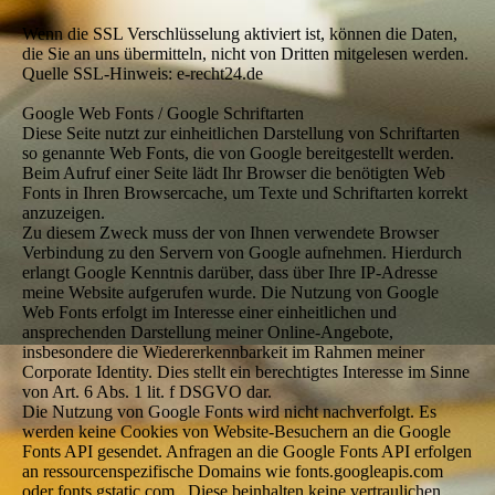
Wenn die SSL Verschlüsselung aktiviert ist, können die Daten,
die Sie an uns übermitteln, nicht von Dritten mitgelesen werden.
Quelle SSL-Hinweis: e-recht24.de
Google Web Fonts / Google Schriftarten
Diese Seite nutzt zur einheitlichen Darstellung von Schriftarten
so genannte Web Fonts, die von Google bereitgestellt werden.
Beim Aufruf einer Seite lädt Ihr Browser die benötigten Web
Fonts in Ihren Browsercache, um Texte und Schriftarten korrekt
anzuzeigen.
Zu diesem Zweck muss der von Ihnen verwendete Browser
Verbindung zu den Servern von Google aufnehmen. Hierdurch
erlangt Google Kenntnis darüber, dass über Ihre IP-Adresse
meine Website aufgerufen wurde. Die Nutzung von Google
Web Fonts erfolgt im Interesse einer einheitlichen und
ansprechenden Darstellung meiner Online-Angebote,
insbesondere die Wiedererkennbarkeit im Rahmen meiner
Corporate Identity. Dies stellt ein berechtigtes Interesse im Sinne
von Art. 6 Abs. 1 lit. f DSGVO dar.
Die Nutzung von Google Fonts wird nicht nachverfolgt. Es
werden keine Cookies von Website-Besuchern an die Google
Fonts API gesendet. Anfragen an die Google Fonts API erfolgen
an ressourcenspezifische Domains wie fonts.googleapis.com
oder fonts.gstatic.com . Diese beinhalten keine vertraulichen