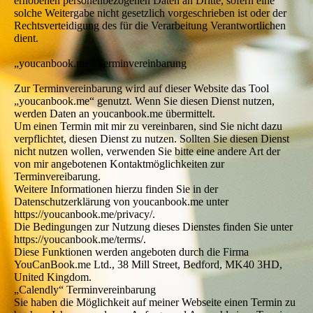
erhobenen personenbezogenen Daten an Dritte, sofern eine
solche Weitergabe nicht gesetzlich vorgeschrieben ist oder der
Rechtsverteidigung des für die Verarbeitung Verantwortlichen
dient.
„youcanbook.me“ Terminvereinbarung
Zur Terminvereinbarung wird auf dieser Website das Tool
„youcanbook.me“ genutzt. Wenn Sie diesen Dienst nutzen,
werden Daten an youcanbook.me übermittelt.
Um einen Termin mit mir zu vereinbaren, sind Sie nicht dazu
verpflichtet, diesen Dienst zu nutzen. Sollten Sie diesen Dienst
nicht nutzen wollen, verwenden Sie bitte eine andere Art der
von mir angebotenen Kontaktmöglichkeiten zur
Terminvereibarung.
Weitere Informationen hierzu finden Sie in der
Datenschutzerklärung von youcanbook.me unter
https://youcanbook.me/privacy/.
Die Bedingungen zur Nutzung dieses Dienstes finden Sie unter
https://youcanbook.me/terms/.
Diese Funktionen werden angeboten durch die Firma
YouCanBook.me Ltd., 38 Mill Street, Bedford, MK40 3HD,
United Kingdom.
„Calendly“ Terminvereinbarung
Sie haben die Möglichkeit auf meiner Webseite einen Termin zu