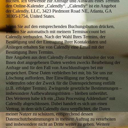
buchen. Ich verwende zur Anfrage und Auswahl eines Termins
den Online-Kalender „Calendly“. „Calendly“ ist ein Angebot
der Calendly, LLC, 3423 Piedmont Road NE, Atlanta, GA
30305-1754, United States.
Wenn Sie auf den entsprechenden Buchungsbutton drücken,
werden Sie automatisch mit meinem Terminaccount bei
Calendly verbunden. Nach der Wahl Ihres Termins, der
Bestätigung und der Eintragung Ihrer Kontaktdaten und
Anliegen erhalten Sie von Calendly eine Email mit der
Bestätigung Ihres Termins.
Ihre Angaben aus dem Calendly-Formular inklusive der von
Ihnen dort angegebenen Daten werden zwecks Bearbeitung der
Anfrage und für den Fall von Anschlussfragen bei mir
gespeichert. Diese Daten verbleiben bei mir, bis Sie uns zur
Löschung auffordern, Ihre Einwilligung zur Speicherung
widerrufen oder der Zweck für die Datenspeicherung entfällt
(z.B. erfolgter Termin). Zwingende gesetzliche Bestimmungen –
insbesondere Aufbewahrungsfristen – bleiben unberührt.
Des Weiteren habe ich ein „Data Processing Addendum“ mit
Calendly abgeschlossen. Dabei handelt es sich um einen
Vertrag, in dem sich Calendly dazu verpflichtet, die Daten
meiner Nutzer zu schützen, entsprechend dessen
Datenschutzbestimmungen in meinem Auftrag zu verarbeiten
und insbesondere nicht an Dritte weiter zu geben. Weitere