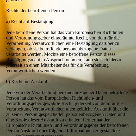
Rechte der betroffenen Person
a) Recht auf Bestätigung
Jede betroffene Person hat das vom Europäischen Richtlinien-
und Verordnungsgeber eingeräumte Recht, von dem für die
Verarbeitung Verantwortlichen eine Bestätigung darüber zu
verlangen, ob sie betreffende personenbezogene Daten
verarbeitet werden. Möchte eine betroffene Person dieses
Bestätigungsrecht in Anspruch nehmen, kann sie sich hierzu
jederzeit an einen Mitarbeiter des für die Verarbeitung
Verantwortlichen wenden.
b) Recht auf Auskunft
Jede von der Verarbeitung personenbezogener Daten betroffene
Person hat das vom Europäischen Richtlinien- und
Verordnungsgeber gewährte Recht, jederzeit von dem für die
Verarbeitung Verantwortlichen unentgeltliche Auskunft über die
zu seiner Person gespeicherten personenbezogenen Daten und
eine Kopie dieser Auskunft zu erhalten. Ferner hat der
Europäische Richtlinien- und Verordnungsgeber der betroffenen
Person Auskunft über folgende Informationen zugestanden: