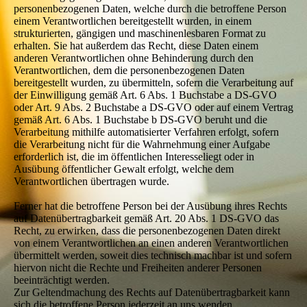
personenbezogenen Daten, welche durch die betroffene Person
einem Verantwortlichen bereitgestellt wurden, in einem
strukturierten, gängigen und maschinenlesbaren Format zu
erhalten. Sie hat außerdem das Recht, diese Daten einem
anderen Verantwortlichen ohne Behinderung durch den
Verantwortlichen, dem die personenbezogenen Daten
bereitgestellt wurden, zu übermitteln, sofern die Verarbeitung auf
der Einwilligung gemäß Art. 6 Abs. 1 Buchstabe a DS-GVO
oder Art. 9 Abs. 2 Buchstabe a DS-GVO oder auf einem Vertrag
gemäß Art. 6 Abs. 1 Buchstabe b DS-GVO beruht und die
Verarbeitung mithilfe automatisierter Verfahren erfolgt, sofern
die Verarbeitung nicht für die Wahrnehmung einer Aufgabe
erforderlich ist, die im öffentlichen Interesseliegt oder in
Ausübung öffentlicher Gewalt erfolgt, welche dem
Verantwortlichen übertragen wurde.
Ferner hat die betroffene Person bei der Ausübung ihres Rechts
auf Datenübertragbarkeit gemäß Art. 20 Abs. 1 DS-GVO das
Recht, zu erwirken, dass die personenbezogenen Daten direkt
von einem Verantwortlichen an einen anderen Verantwortlichen
übermittelt werden, soweit dies technisch machbar ist und sofern
hiervon nicht die Rechte und Freiheiten anderer Personen
beeinträchtigt werden.
Zur Geltendmachung des Rechts auf Datenübertragbarkeit kann
sich die betroffene Person jederzeit an uns wenden.