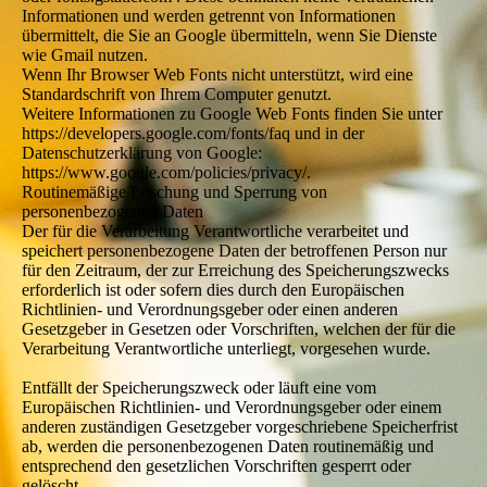
Informationen und werden getrennt von Informationen
übermittelt, die Sie an Google übermitteln, wenn Sie Dienste
wie Gmail nutzen.
Wenn Ihr Browser Web Fonts nicht unterstützt, wird eine
Standardschrift von Ihrem Computer genutzt.
Weitere Informationen zu Google Web Fonts finden Sie unter
https://developers.google.com/fonts/faq und in der
Datenschutzerklärung von Google:
https://www.google.com/policies/privacy/.
Routinemäßige Löschung und Sperrung von
personenbezogenen Daten
Der für die Verarbeitung Verantwortliche verarbeitet und
speichert personenbezogene Daten der betroffenen Person nur
für den Zeitraum, der zur Erreichung des Speicherungszwecks
erforderlich ist oder sofern dies durch den Europäischen
Richtlinien- und Verordnungsgeber oder einen anderen
Gesetzgeber in Gesetzen oder Vorschriften, welchen der für die
Verarbeitung Verantwortliche unterliegt, vorgesehen wurde.
Entfällt der Speicherungszweck oder läuft eine vom
Europäischen Richtlinien- und Verordnungsgeber oder einem
anderen zuständigen Gesetzgeber vorgeschriebene Speicherfrist
ab, werden die personenbezogenen Daten routinemäßig und
entsprechend den gesetzlichen Vorschriften gesperrt oder
gelöscht.