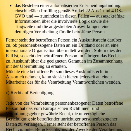
das Bestehen einer automatisierten Entscheidungsfindung
einschließlich Profiling gemäß Artikel 22 Abs.1 und 4 DS-
GVO und — zumindest in diesen Fällen — aussagekräftige
Informationen über die involvierte Logik sowie die
Tragweite und die angestrebten Auswirkungen einer
derartigen Verarbeitung für die betroffene Person
Ferner steht der betroffenen Person ein Auskunftsrecht darüber
zu, ob personenbezogene Daten an ein Drittland oder an eine
internationale Organisation übermittelt wurden. Sofern dies der
Fall ist, so steht der betroffenen Person im Übrigen das Recht
zu, Auskunft über die geeigneten Garantien im Zusammenhang
mit der Übermittlung zu erhalten.
Möchte eine betroffene Person dieses Auskunftsrecht in
Anspruch nehmen, kann sie sich hierzu jederzeit an einen
Mitarbeiter des für die Verarbeitung Verantwortlichen wenden.
c) Recht auf Berichtigung
Jede von der Verarbeitung personenbezogener Daten betroffene
Person hat das vom Europäischen Richtlinien- und
Verordnungsgeber gewährte Recht, die unverzügliche
Berichtigung sie betreffender unrichtiger personenbezogener
Daten zu verlangen. Ferner steht der betroffenen Person das
Recht zu, unter Berücksichtigung der Zwecke der Verarbeitung,