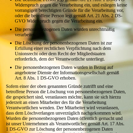
Widerspruch gegen die Verarbeitung ein, und esliegen keine
vorrangigen berechtigten Gründe für die Verarbeitung vor,
oder die betroffene Person legt gemäß Art. 21 Abs. 2 DS-
GVO Widerspruch gegen die Verarbeitung ein.
Die personenbezogenen Daten wurden unrechtmäßig
verarbeitet.
Die Löschung der personenbezogenen Daten ist zur
Erfüllung einer rechtlichen Verpflichtung nach dem
Unionsrecht oder dem Recht der Mitgliedstaaten
erforderlich, dem der Verantwortliche unterliegt.
Die personenbezogenen Daten wurden in Bezug auf
angebotene Dienste der Informationsgesellschaft gemäß
Art. 8 Abs. 1 DS-GVO erhoben.
Sofern einer der oben genannten Gründe zutrifft und eine
betroffene Person die Löschung von personenbezogenen Daten,
die gespeichert sind, veranlassen möchte, kann sie sich hierzu
jederzeit an einen Mitarbeiter des für die Verarbeitung
Verantwortlichen wenden. Der Mitarbeiter wird veranlassen,
dass dem Löschverlangen unverzüglich nachgekommen wird.
Wurden die personenbezogenen Daten öffentlich gemacht und
ist unser Unternehmen als Verantwortlicher gemäß Art. 17 Abs.
1 DS-GVO zur Löschung der personenbezogenen Daten