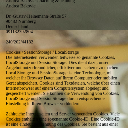
Andrea Bakovic Coaching & Training
Andrea Bakovic
Dr.-Gustav-Heinemann-Straße 57
90482 Nürnberg
Deutschland
091132392804
240/202/44182
Cookies / SessionStorage / LocalStorage
Die Internetseiten verwenden teilweise so genannte Cookies,
LocalStorage und SessionStorage. Dies dient dazu, unser
Angebot nutzerfreundlicher, effektiver und sicherer zu machen.
Local Storage und SessionStorage ist eine Technologie, mit
welcher ihr Browser Daten auf Ihrem Computer oder mobilen
Gerät abspeichert. Cookies sind Textdateien, welche über einen
Internetbrowser auf einem Computersystem abgelegt und
gespeichert werden. Sie können die Verwendung von Cookies,
LocalStorage und SessionStorage durch entsprechende
Einstellung in Ihrem Browser verhindern.
Zahlreiche Internetseiten und Server verwenden Cookies. Viele
Cookies enthalten eine sogenannte Cookie-ID. Eine Cookie-ID
ist eine eindeutige Kennung des Cookies. Sie besteht aus einer