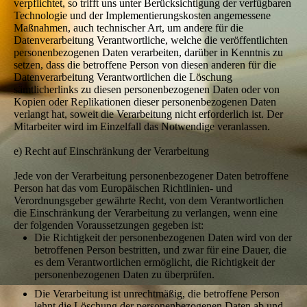
verpflichtet, so trifft uns unter Berücksichtigung der verfügbaren
Technologie und der Implementierungskosten angemessene
Maßnahmen, auch technischer Art, um andere für die
Datenverarbeitung Verantwortliche, welche die veröffentlichten
personenbezogenen Daten verarbeiten, darüber in Kenntnis zu
setzen, dass die betroffene Person von diesen anderen für die
Datenverarbeitung Verantwortlichen die Löschung
sämtlicherlinks zu diesen personenbezogenen Daten oder von
Kopien oder Replikationen dieser personenbezogenen Daten
verlangt hat, soweit die Verarbeitung nicht erforderlich ist. Der
Mitarbeiter wird im Einzelfall das Notwendige veranlassen.
e) Recht auf Einschränkung der Verarbeitung
Jede von der Verarbeitung personenbezogener Daten betroffene
Person hat das vom Europäischen Richtlinien- und
Verordnungsgeber gewährte Recht, von dem Verantwortlichen
die Einschränkung der Verarbeitung zu verlangen, wenn eine
der folgenden Voraussetzungen gegeben ist:
Die Richtigkeit der personenbezogenen Daten wird von der
betroffenen Person bestritten, und zwar für eine Dauer, die
es dem Verantwortlichen ermöglicht, die Richtigkeit der
personenbezogenen Daten zu überprüfen.
Die Verarbeitung ist unrechtmäßig, die betroffene Person
lehnt die Löschung der personenbezogenen Daten ab und