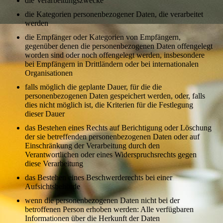
die Verarbeitungszwecke
die Kategorien personenbezogener Daten, die verarbeitet
werden
die Empfänger oder Kategorien von Empfängern,
gegenüber denen die personenbezogenen Daten offengelegt
worden sind oder noch offengelegt werden, insbesondere
bei Empfängern in Drittländern oder bei internationalen
Organisationen
falls möglich die geplante Dauer, für die die
personenbezogenen Daten gespeichert werden, oder, falls
dies nicht möglich ist, die Kriterien für die Festlegung
dieser Dauer
das Bestehen eines Rechts auf Berichtigung oder Löschung
der sie betreffenden personenbezogenen Daten oder auf
Einschränkung der Verarbeitung durch den
Verantwortlichen oder eines Widerspruchsrechts gegen
diese Verarbeitung
das Bestehen eines Beschwerderechts bei einer
Aufsichtsbehörde
wenn die personenbezogenen Daten nicht bei der
betroffenen Person erhoben werden: Alle verfügbaren
Informationen über die Herkunft der Daten